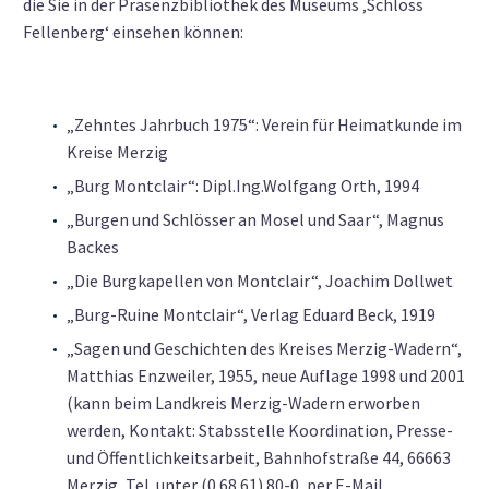
die Sie in der Präsenzbibliothek des Museums ‚Schloss
Fellenberg‘ einsehen können:
„Zehntes Jahrbuch 1975“: Verein für Heimatkunde im
Kreise Merzig
„Burg Montclair“: Dipl.Ing.Wolfgang Orth, 1994
„Burgen und Schlösser an Mosel und Saar“, Magnus
Backes
„Die Burgkapellen von Montclair“, Joachim Dollwet
„Burg-Ruine Montclair“, Verlag Eduard Beck, 1919
„Sagen und Geschichten des Kreises Merzig-Wadern“,
Matthias Enzweiler, 1955, neue Auflage 1998 und 2001
(kann beim Landkreis Merzig-Wadern erworben
werden, Kontakt: Stabsstelle Koordination, Presse-
und Öffentlichkeitsarbeit, Bahnhofstraße 44, 66663
Merzig, Tel. unter (0 68 61) 80-0, per E-Mail